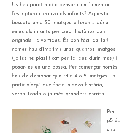
Us heu parat mai a pensar com fomentar
l’escriptura creativa als infants? Aquesta
bosseta amb 30 imatges diferents dóna
eines als infants per crear històries ben
originals i divertides. És ben fàcil de fer!
només heu d’imprimir unes quantes imatges
(jo les he plastificat per tal que durin més) i
posar-les en una bossa. Per començar només
heu de demanar que triïn 4 o 5 imatges i a
partir d’aquí que facin la seva història,
verbalitzada o ja més grandets escrita.
Per
p5 és
una