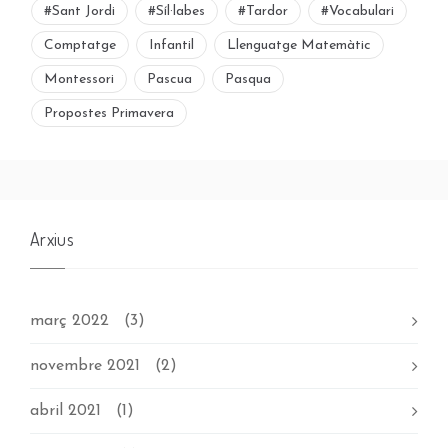
#sant Jordi
#síl·labes
#tardor
#vocabulari
Comptatge
Infantil
Llenguatge Matemàtic
Montessori
Pascua
Pasqua
Propostes Primavera
Arxius
març 2022
(3)
novembre 2021
(2)
abril 2021
(1)