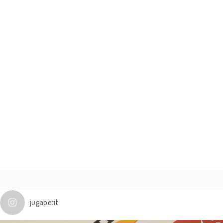
jugapetit