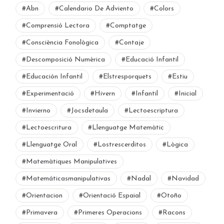
#abn
#calendario De Adviento
#colors
#comprensió Lectora
#comptatge
#consciència Fonològica
#contaje
#descomposició Numèrica
#educació Infantil
#educación Infantil
#elstresporquets
#estiu
#experimentació
#hivern
#infantil
#inicial
#invierno
#jocsdetaula
#lectoescriptura
#lectoescritura
#llenguatge Matemàtic
#llenguatge Oral
#lostrescerditos
#lògica
#matemàtiques Manipulatives
#matemáticasmanipulativas
#nadal
#navidad
#orientacion
#orientació Espaial
#otoño
#primavera
#primeres Operacions
#racons