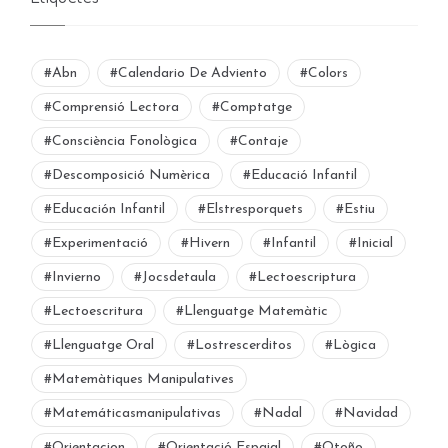
#abn
#calendario De Adviento
#colors
#comprensió Lectora
#comptatge
#consciència Fonològica
#contaje
#descomposició Numèrica
#educació Infantil
#educación Infantil
#elstresporquets
#estiu
#experimentació
#hivern
#infantil
#inicial
#invierno
#jocsdetaula
#lectoescriptura
#lectoescritura
#llenguatge Matemàtic
#llenguatge Oral
#lostrescerditos
#lògica
#matemàtiques Manipulatives
#matemáticasmanipulativas
#nadal
#navidad
#orientacion
#orientació Espaial
#otoño