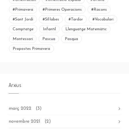
#primavera
#primeres Operacions
#racons
#sant Jordi
#síl·labes
#tardor
#vocabulari
Comptatge
Infantil
Llenguatge Matemàtic
Montessori
Pascua
Pasqua
Propostes Primavera
Arxius
març 2022
(3)
novembre 2021
(2)